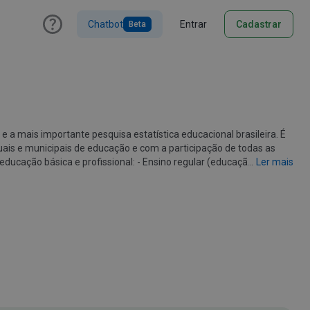
Chatbot
Entrar
Cadastrar
Beta
 a mais importante pesquisa estatística educacional brasileira. É
uais e municipais de educação e com a participação de todas as
...
Ler mais
o de Jovens e Adultos (EJA); - Educação profissional (cursos
 a coleta de informações sobre os estabelecimentos de ensino,
ocorre com o preenchimento de informações sobre a Situação do
l do ano letivo.
Ler menos