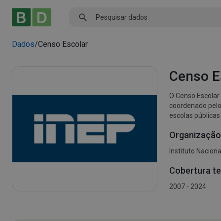
Dados
/
Censo Escolar
Censo E
O Censo Escolar 
coordenado pelo 
escolas públicas e privadas do país. Ele abrange as diferentes etapas e 
ensino fundament
Organização
técnicos e cursos de formação ini
etapas. A primei
Instituto Nacion
gestores, turmas
Aluno, e conside
Cobertura t
2007 - 2024