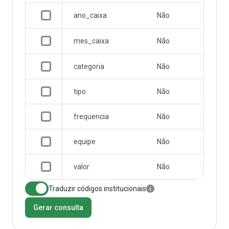
ano_caixa
Não
mes_caixa
Não
categoria
Não
tipo
Não
frequencia
Não
equipe
Não
valor
Não
Traduzir códigos institucionais
Gerar consulta